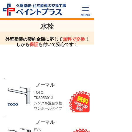
外壁塗装・住宅設備の交換工事
ペイントプラス
MENU
水栓
外壁塗装の契約金額に応じて
無料で交換
！
しかも
保証
も付いて安心です！
「水栓」交換商品一覧
ノーマル
TOTO
TKS05301J
シングル混合水栓
ワンホールタイプ
ノーマル
KVK