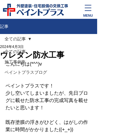
外壁塗装・住宅設備の交換工事
ペイントプラス
MENU
記事
全ての記事
2024年4月3日
全ての記事
ウレタン防水工事
施工事例集
こんにちは(*^^)v
ペイントプラスブログ
ペイントプラスです！
少し空いてしまいましたが、先日ブロ
グに載せた防水工事の完成写真を載せ
たいと思います！
既存塗膜の浮きがひどく、はがしの作
業に時間がかかりました((+_+))