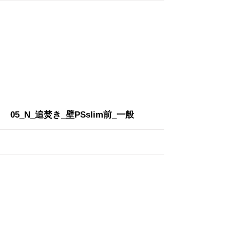
More
05_N_追焚き_壁PSslim前_一般