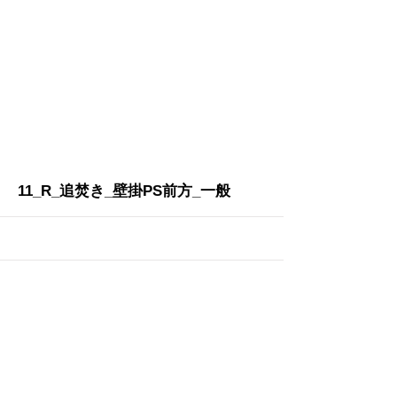
More
11_R_追焚き_壁掛PS前方_一般