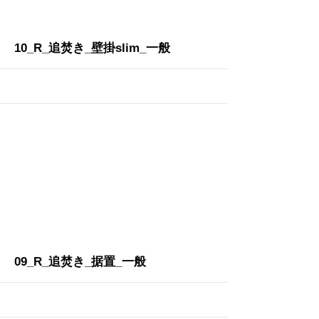
More
10_R_追焚き_壁掛slim_一般
More
09_R_追焚き_据置_一般