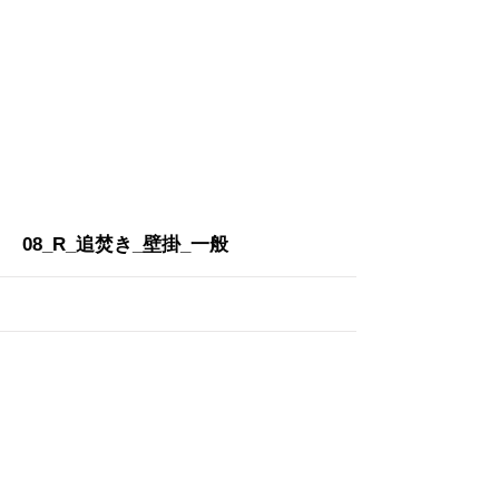
More
08_R_追焚き_壁掛_一般